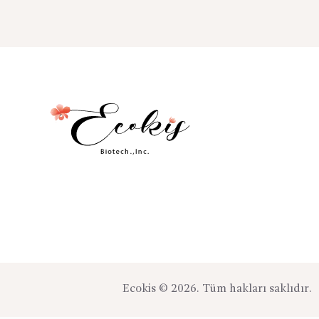
ürünün
birden
fazla
varyasyonu
var.
Seçenekler
ürün
sayfasından
seçilebilir
Ecokis © 2026. Tüm hakları saklıdır.