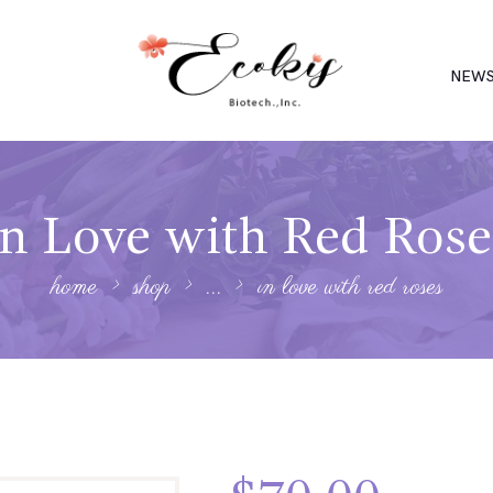
NEW
In Love with Red Rose
home
shop
...
in love with red roses