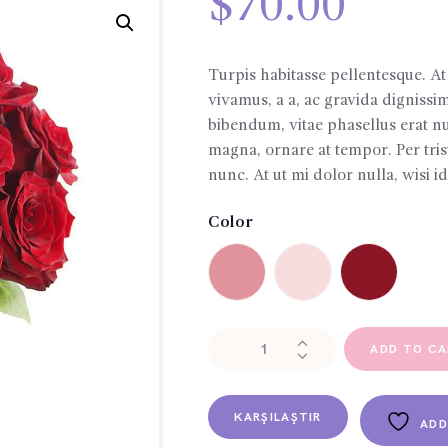
$
70.00
Turpis habitasse pellentesque. At
vivamus, a a, ac gravida dignissi
bibendum, vitae phasellus erat nu
magna, ornare at tempor. Per tris
nunc. At ut mi dolor nulla, wisi
Color
In
ADD TO C
Love
with
Red
KARŞILAŞTIR
ADD
Roses