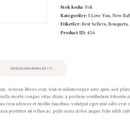
adet
Stok kodu:
Yok
Kategoriler:
I Love You
,
New Ba
Etiketler:
Best Sellers
,
Bouquets
,
Product ID:
416
DEĞERLENDIRMELER (1)
m. Aenean libero erat, wisi in ullamcorper ante quis, sed plat
nulla morbi congue vitae diam, a pretium vestibulum lobortis n
sus eros ultrices et mollis faucibus, volutpat eget nisl odio er
as porttitor sit tellus ac, pede urna dolor augue felis nibh cubi