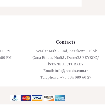
Bu
ürünün
birden
fazla
varyasyonu
var.
Seçenekler
s
Contacts
ürün
sayfasından
:00 PM
Acarlar Mah,9.Cad, Acarkent C Blok
seçilebilir
4:00 PM
Çarşı Binası, No:53 , Daire:23 BEYKOZ/
İSTANBUL ,TURKEY
Email:
info@ecokis.com.tr
Telephone:
+90 534 089 60 29