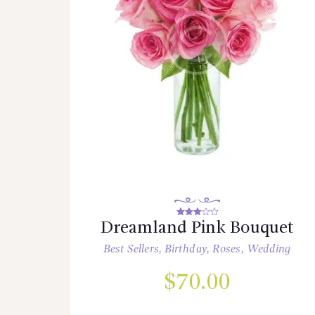
5
Dreamland Pink Bouquet
üzerind
en
Best Sellers
,
Birthday
,
Roses
,
Wedding
3.00
oy aldı
$
70.00
Bu