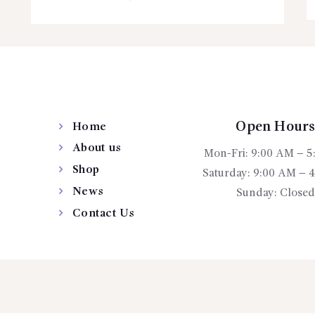
Bu
ürünün
birden
fazla
varyasyonu
var.
Seçenekler
Open Hour
Home
ürün
About us
Mon-Fri: 9:00 AM – 5
sayfasından
Shop
seçilebilir
Saturday: 9:00 AM – 
News
Sunday: Closed
Contact Us