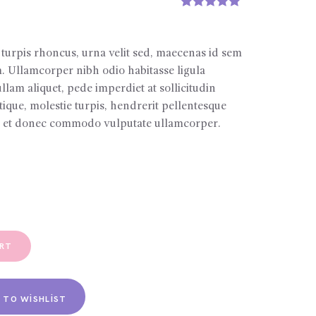
1
müşteri
puanına
dayanarak 5
üzerinden
 turpis rhoncus, urna velit sed, maecenas id sem
5.00
puan
m. Ullamcorper nibh odio habitasse ligula
aldı
llam aliquet, pede imperdiet at sollicitudin
tique, molestie turpis, hendrerit pellentesque
 id et donec commodo vulputate ullamcorper.
ART
 TO WISHLIST