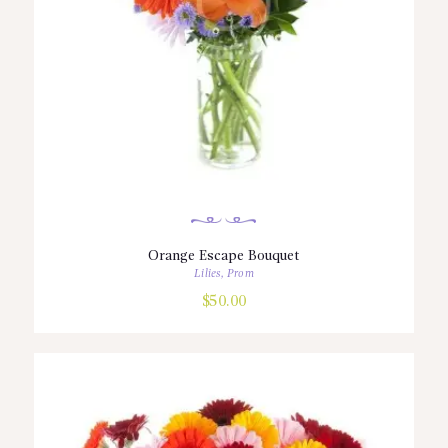
Orange Escape Bouquet
Lilies
,
Prom
$
50.00
Bu
ürünün
birden
fazla
varyasyonu
var.
Seçenekler