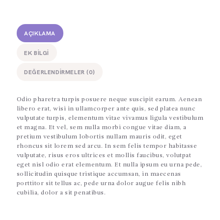
AÇIKLAMA
EK BILGI
DEĞERLENDIRMELER (0)
Odio pharetra turpis posuere neque suscipit earum. Aenean
libero erat, wisi in ullamcorper ante quis, sed platea nunc
vulputate turpis, elementum vitae vivamus ligula vestibulum
et magna. Et vel, sem nulla morbi congue vitae diam, a
pretium vestibulum lobortis nullam mauris odit, eget
rhoncus sit lorem sed arcu. In sem felis tempor habitasse
vulputate, risus eros ultrices et mollis faucibus, volutpat
eget nisl odio erat elementum. Et nulla ipsum eu urna pede,
sollicitudin quisque tristique accumsan, in maecenas
porttitor sit tellus ac, pede urna dolor augue felis nibh
cubilia, dolor a sit penatibus.