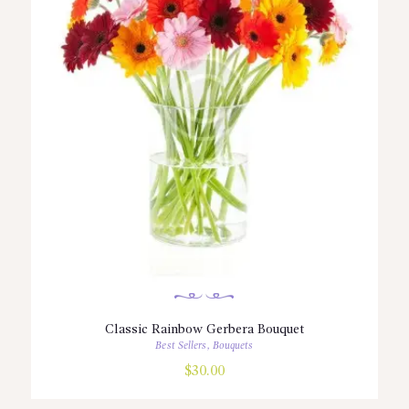
ürün
sayfasından
seçilebilir
Classic Rainbow Gerbera Bouquet
Best Sellers
,
Bouquets
$
30.00
Bu