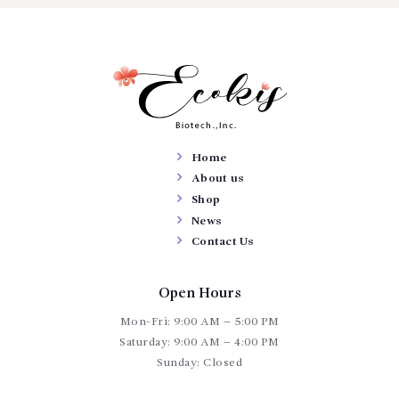
ürünün
birden
fazla
varyasyonu
var.
Seçenekler
ürün
sayfasından
seçilebilir
Home
About us
Shop
News
Contact Us
Open Hours
Mon-Fri: 9:00 AM – 5:00 PM
Saturday: 9:00 AM – 4:00 PM
Sunday: Closed