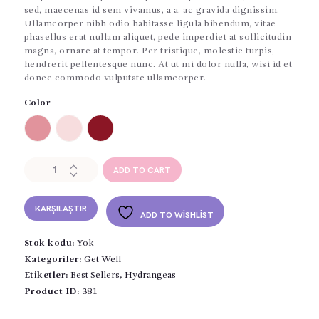
sed, maecenas id sem vivamus, a a, ac gravida dignissim.
Ullamcorper nibh odio habitasse ligula bibendum, vitae
phasellus erat nullam aliquet, pede imperdiet at sollicitudin
magna, ornare at tempor. Per tristique, molestie turpis,
hendrerit pellentesque nunc. At ut mi dolor nulla, wisi id et
donec commodo vulputate ullamcorper.
Color
Get
ADD TO CART
Well
Hydrangeas
Bouquet
KARŞILAŞTIR
ADD TO WISHLIST
adet
Stok kodu:
Yok
Kategoriler:
Get Well
Etiketler:
Best Sellers
,
Hydrangeas
Product ID:
381